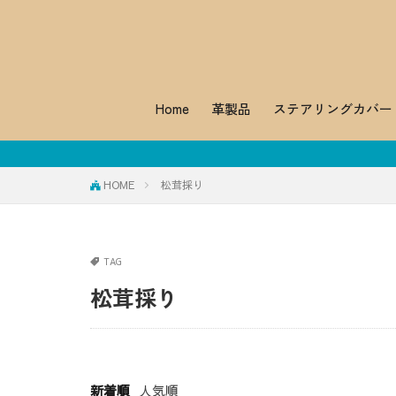
Home
革製品
ステアリングカバー
2024 年 4 
HOME
松茸採り
TAG
松茸採り
新着順
人気順